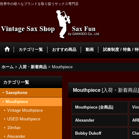
世界中の様々なブランドを取り扱うサックス専門店
カテゴリ一覧
おすすめ商品
動画
試奏制度 / 特集 / 
ホーム
>
入荷・新着商品
>
Mouthpiece
カテゴリ一覧
Mouthpiece
[
入荷・新着商品
]
Saxophone
Mouthpiece
Mouthpiece (全商品)
Vin
Vintage Mouthpiece
USED Mouthpiece
Alexander
AR
10mfan
Bobby Dukoff
Cla
Alexander