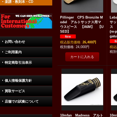
楽譜・教則本・CD
Pillinger CPS Bronzite M
Leb
odel アルトサックス用マ
サッ
ウスピース 【A6M】 【U
ス 【
SED】
(re-
gat
お問い合わせ
税込
:
26,400円
24,000円
税込
ご利用案内
特定商取引法表示
個人情報保護方針
買取サービス
店舗での試奏について
10mfan Madness アルト
10m