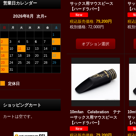
営業日カレンダー
サックス用マウスピース
サ
【ハードラバー】
【ハ
2026年8月
次月»
税込
:
79,200円
税込
72,000円
日
月
火
水
木
金
土
1
2
3
4
5
6
7
8
9
10
11
12
13
14
15
16
17
18
19
20
21
22
23
24
25
26
27
28
29
30
31
定休日
ショッピングカート
10mfan Celebration テナ
10m
カートは空です。
ーサックス用マウスピース
サ
【ハードラバー】
【ハ
税込
:
79,200円
税込