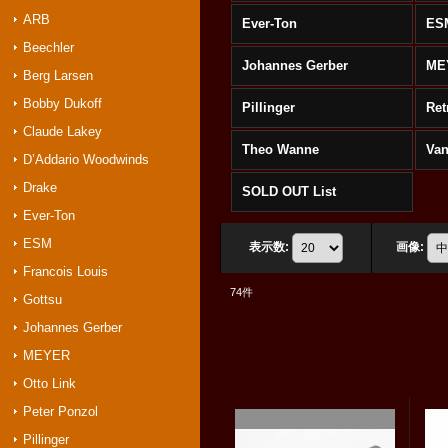
ARB
Ever-Ton
ES
Beechler
Johannes Gerber
ME
Berg Larsen
Bobby Dukoff
Pillinger
Ret
Claude Lakey
Theo Wanne
Va
D’Addario Woodwinds
Drake
SOLD OUT List
Ever-Ton
ESM
表示数
:
画像
:
Francois Louis
74
件
Gottsu
Johannes Gerber
MEYER
Otto Link
Peter Ponzol
Pillinger