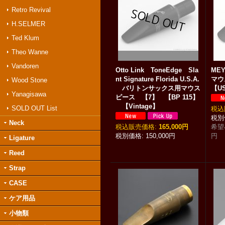
Retro Revival
H.SELMER
Ted Klum
Theo Wanne
Vandoren
Otto Link ToneEdge Sla
ME
nt Signature Florida U.S.A.
マウ
Wood Stone
バリトンサックス用マウス
【U
Yanagisawa
ピース 【7】 【BP 115】
【Vintage】
SOLD OUT List
税込
Neck
税込
:
165,000円
希望
150,000円
円
Ligature
Reed
Strap
CASE
ケア用品
小物類