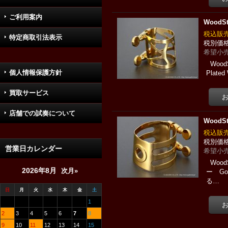
ご利用案内
Wood
税込
特定商取引法表示
希望小売
Woo
個人情報保護方針
Plat
買取サービス
店舗での試奏について
Wood
税込
営業日カレンダー
希望小売
Woo
2026年8月
次月»
ー G
る…
日
月
火
水
木
金
土
1
2
3
4
5
6
7
8
9
10
11
12
13
14
15