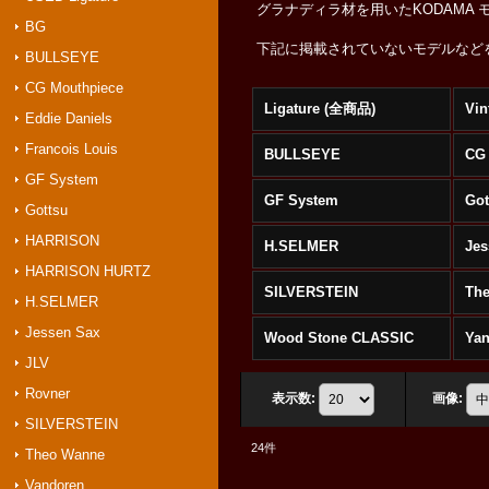
グラナディラ材を用いたKODAMA
BG
下記に掲載されていないモデルなど
BULLSEYE
CG Mouthpiece
Ligature (全商品)
Vin
Eddie Daniels
Francois Louis
BULLSEYE
CG 
GF System
GF System
Got
Gottsu
HARRISON
H.SELMER
Jes
HARRISON HURTZ
SILVERSTEIN
Th
H.SELMER
Jessen Sax
Wood Stone CLASSIC
Yan
JLV
Rovner
表示数
:
画像
:
SILVERSTEIN
24
件
Theo Wanne
Vandoren