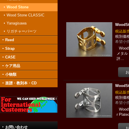
Wood Stone
Wood Stone CLASSIC
Yanagisawa
Wood
リガチャーパーツ
税込
Reed
希望小売
Woo
Strap
メタル
CASE
評…
ケア用品
小物類
楽譜・教則本・CD
Wood
税込
希望小売
Woo
r Pl
お問い合わせ