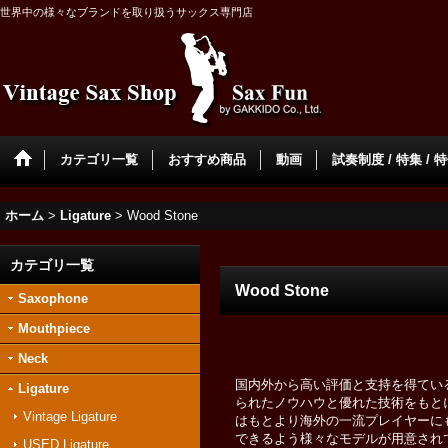
世界中の様々なブランドを取り扱うサックス専門店
カテゴリ一覧
おすすめ商品
動画
試奏制度 / 特集 / 
ホーム
>
Ligature
>
Wood Stone
カテゴリ一覧
Wood Stone
Saxophone
Mouthpiece
Neck
国内外から高い評価と支持を得ている
Ligature
られたノウハウと優れた技術をもと
Vintage Ligature
はもとより海外の一流プレイヤーに
できるよう様々なモデルが用意され
USED Ligature