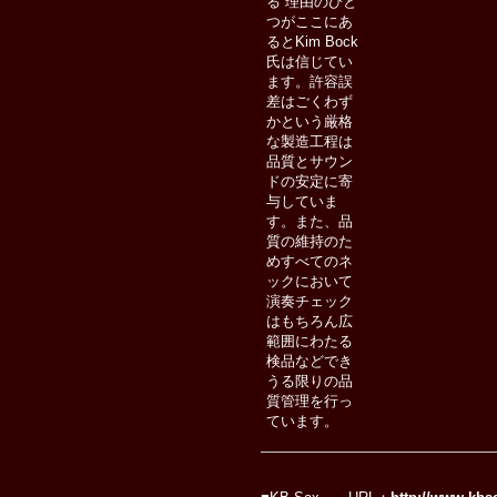
る”理由のひと
つがここにあ
るとKim Bock
氏は信じてい
ます。許容誤
差はごくわず
かという厳格
な製造工程は
品質とサウン
ドの安定に寄
与していま
す。また、品
質の維持のた
めすべてのネ
ックにおいて
演奏チェック
はもちろん広
範囲にわたる
検品などでき
うる限りの品
質管理を行っ
ています。