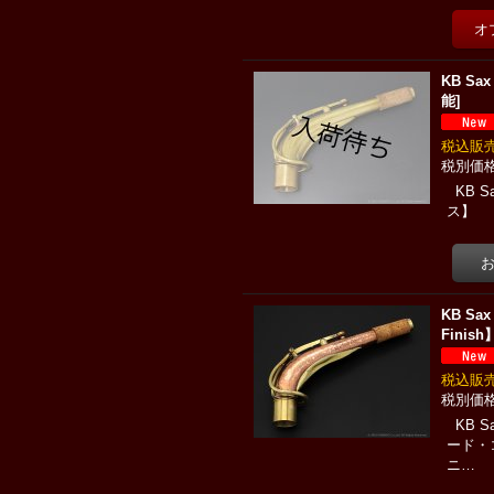
KB Sa
能
]
税込
KB 
ス】 
KB S
Finish
税込
KB 
ード・
ニ…