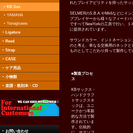
れたプレイアビリティを持ったサッ
KB Sax
SELMERのS.B.A.やMk6な
YAMAHA
ププレイヤーから様々なフィードバ
Yanagisawa
ですべてNewYorkの工房で行い
に提供されています。
Ligature
サウンドカラー、イントネーション
Reed
のと考え、単なる交換用のネックと
Strap
ものとしてこだわり持って製作して
CASE
ケア用品
■製造プロセ
小物類
ス
楽譜・教則本・CD
KBサックス・
ハンドクラフ
トサックスネ
ックは、ユニ
ークかつ革新
的な方法で製
作されていま
す。伝統的
お問い合わせ
に、サクソフ