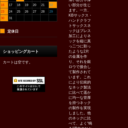
い部分が生じ
16
17
18
19
20
21
22
ます。一方、
23
24
25
26
27
28
29
KBサックス・
30
31
ハンドクラフ
トサックスネ
ックはプレス
定休日
加工によりネ
ックを縦に真
っ二つに割っ
ショッピングカート
たような2片
の金属を作
り、それを銀
カートは空です。
ロウで接合し
て製作されて
います。これ
により伝統的
なネック製法
に比べて遥か
に均一な管厚
を持つネック
の製作を実現
しました。他
のネックに比
べて、よく“鳴