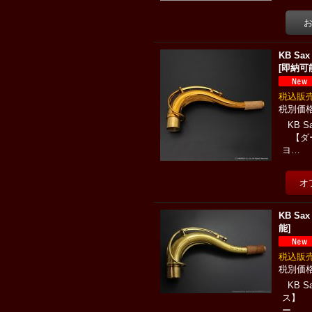
KB Sa
[
即納可
税込
KB 
【ダー
ヨ…
KB Sa
能
]
税込
KB 
ス】 
ー…