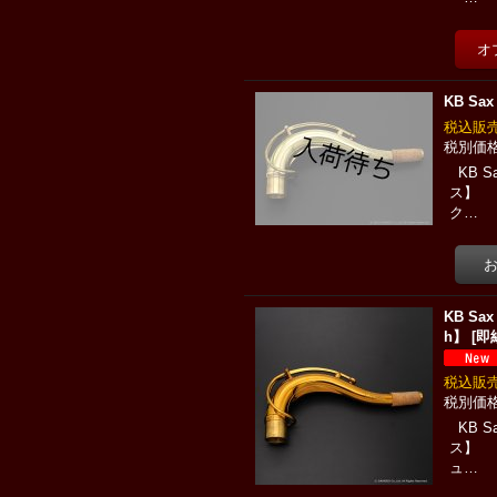
KB Sa
税込
KB 
ス】 
ク…
KB Sa
h】
[
即
税込
KB 
ス】 
ュ…