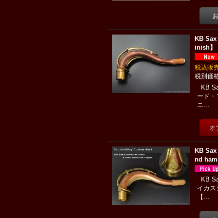
KB S
inish】
税込
KB 
ード・
ニ…
KB Sa
nd ham
KB 
イカス
【…