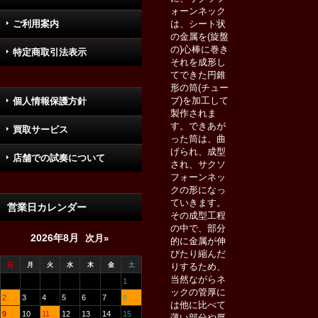
ォーンネック
ご利用案内
は、シート状
の金属を(旋盤
の)心棒に巻き
特定商取引法表示
それを成形し
てできた円錐
形の筒(チュー
ブ)を加工して
個人情報保護方針
製作されま
す。できあが
買取サービス
った筒は、曲
げられ、成型
店舗での試奏について
され、サクソ
フォーンネッ
クの形になっ
ていきます。
営業日カレンダー
その成型工程
の中で、部分
2026年8月
次月»
的に金属が伸
びたり縮んだ
日
月
火
水
木
金
土
りするため、
当然ながらネ
1
ックの管厚に
2
3
4
5
6
7
8
は他に比べて
9
10
11
12
13
14
15
薄い部分や厚