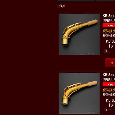
14
件
KB Sa
[
即納可
税込
KB 
【ダー
ヨ…
KB Sa
[
即納可
税込
KB 
【ダー
ヨ…