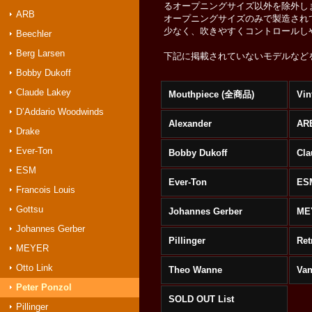
るオープニングサイズ以外を除外し
ARB
オープニングサイズのみで製造されて
少なく、吹きやすくコントロールし
Beechler
Berg Larsen
下記に掲載されていないモデルなど
Bobby Dukoff
Claude Lakey
Mouthpiece (全商品)
Vin
D’Addario Woodwinds
Alexander
AR
Drake
Ever-Ton
Bobby Dukoff
Cla
ESM
Ever-Ton
ES
Francois Louis
Gottsu
Johannes Gerber
ME
Johannes Gerber
Pillinger
Ret
MEYER
Otto Link
Theo Wanne
Va
Peter Ponzol
SOLD OUT List
Pillinger