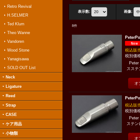
Retro Revival
表示数
:
画像
:
H.SELMER
Ted Klum
8
件
Theo Wanne
Pete
Vandoren
Wood Stone
税込
Yanagisawa
Pet
SOLD OUT List
スステ
Neck
Ligature
Reed
Pete
Strap
税込
CASE
Pet
ステン
ケア用品
小物類