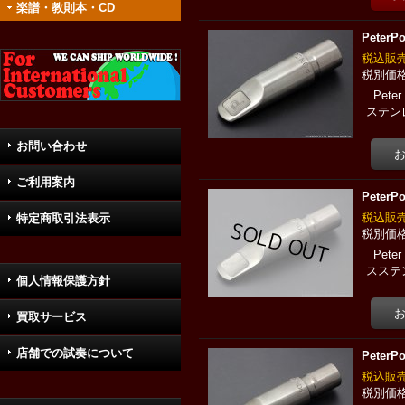
楽譜・教則本・CD
Pete
税込
Pet
ステン
お問い合わせ
ご利用案内
Pete
税込
特定商取引法表示
Pet
スステン
個人情報保護方針
買取サービス
店舗での試奏について
Pete
税込