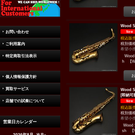
Wood
お問い合わせ
税込
ご利用案内
希望小売
特定商取引法表示
Wood 
h 【WO
個人情報保護方針
買取サービス
Wood
[
即納可
店舗での試奏について
税込
希望小売
営業日カレンダー
Wood 
sh 【W
2026年8月
次月»