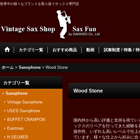
世界中の様々なブランドを取り扱うサックス専門店
カテゴリ一覧
おすすめ商品
動画
試奏制度 / 特集 / 
ホーム
>
Saxophone
>
Wood Stone
カテゴリ一覧
Wood Stone
Saxophone
Vintage Saxophone
USED Saxophone
BUFFET CRAMPON
国内外から高い評価と支持を得ている
ックスのリペアを行ってきた経験を
Eastman
操作性、いずれも高いレベルで仕上
H.SELMER
ています。様々な仕上から好みに合っ