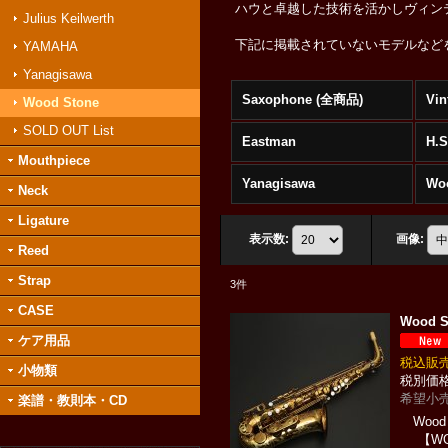
ハウと卓越した技術を活かしヴィン
Julius Keilwerth
下記に掲載されていないモデルなど
YAMAHA
Yanagisawa
Saxophone (全商品)
Vin
Wood Stone
SOLD OUT List
Eastman
H.
Mouthpiece
Yanagisawa
Wo
Neck
Ligature
表示数
:
画像
:
Reed
Strap
3
件
CASE
Wood
ケア用品
税込
小物類
希望小売
楽譜・教則本・CD
Wood 
【WOF(