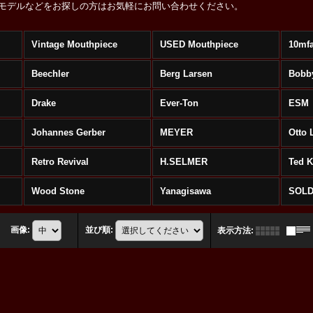
モデルなどをお探しの方はお気軽にお問い合わせください。
Vintage Mouthpiece
USED Mouthpiece
10mf
Beechler
Berg Larsen
Bobb
s
Drake
Ever-Ton
ESM
Johannes Gerber
MEYER
Otto 
Retro Revival
H.SELMER
Ted 
Wood Stone
Yanagisawa
SOLD
画像
:
並び順
:
表示方法
: