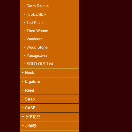
Retro Revival
H.SELMER
Ted Klum
Theo Wanne
Vandoren
Wood Stone
Yanagisawa
SOLD OUT List
Neck
Ligature
Reed
Strap
CASE
ケア用品
小物類