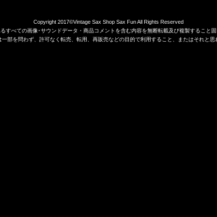
Copyright 2017©Vintage Sax Shop Sax Fun All Rights Reserved
れるすべての画像･サウンドデータ・商品コメントを含む内容を無断転載及び複製すること固
は一部を問わず、許可なく転売、転用、再販売などの目的で利用すること、またはそれと思