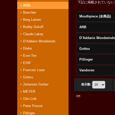
下記に掲載されていない
ARB
Beechler
Mouthpiece (全商品)
Berg Larsen
Bobby Dukoff
ARB
Claude Lakey
D’Addario Woodwind
D’Addario Woodwinds
Drake
Gottsu
Ever-Ton
Pillinger
ESM
Francois Louis
Vandoren
Gottsu
Johannes Gerber
表示数
:
MEYER
0
件
Otto Link
Peter Ponzol
Pillinger