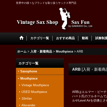
世界中の様々なブランドを取り扱うサックス専門店
カテゴリ一覧
おすすめ商品
動画
試奏制度 
ホーム
>
入荷・新着商品
>
Mouthpiece
>
ARB
カテゴリ一覧
ARB
[
入荷・新着商
Saxophone
Mouthpiece
Vintage Mouthpiece
USED Mouthpiece
ARBはエルマー・ビー
ハート氏のフルネームであるArn
10mfan
ルやLevel Airを
Alexander