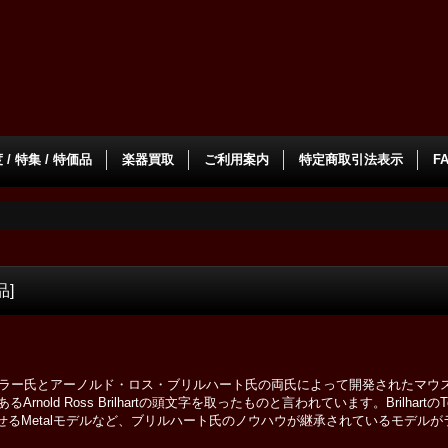
/ 特集 / 特価品
楽器買取
ご利用案内
特定商取引法表示
F
品
]
チラー氏とアーノルド・ロス・ブリルハート氏の両氏によって開発されたマウ
old Ross Brilhartの頭文字を取ったものと言われています。BrilhartのTonal
彷彿とさせるMetalモデルなど、ブリルハート氏のノウハウが継承されているモデ