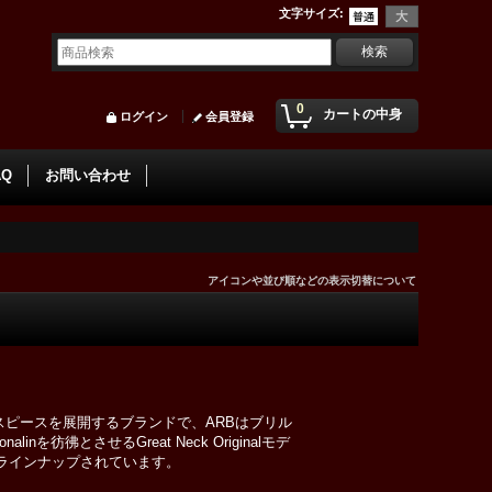
文字サイズ
:
0
カートの中身
ログイン
会員登録
AQ
お問い合わせ
アイコンや並び順などの表示切替について
スピースを展開するブランドで、ARBはブリル
inを彷彿とさせるGreat Neck Originalモデ
ルがラインナップされています。