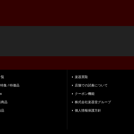
一覧
楽器買取
 特集 / 特価品
店舗での試奏について
w
クーポン機能
着商品
株式会社楽器堂グループ
商品
個人情報保護方針