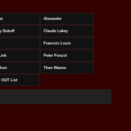
an
Alexander
y Dukoff
Claude Lakey
Francois Louis
Link
Peter Ponzol
Klum
Theo Wanne
 OUT List