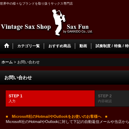
世界中の様々なブランドを取り扱うサックス専門店
カテゴリ一覧
おすすめ商品
動画
試奏制度 / 特集 / 
ホーム
>
お問い合わせ
お問い合わせ
STEP 1
STEP 2
入力
内容確認
■ Microsoft社のHotmailやOutlookをお使いのお客様へ ■
Microsoft社のHotmailやOutlookに対して下記の自動返信メール