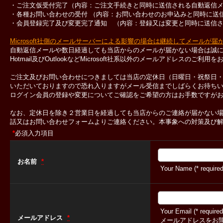
・ご注文仮受付完了（内容：ご注文手続きと同時に送信される自動返信
・各種お問い合わせの受付 （内容：お問い合わせのお申込みと同時に送
・会員登録完了及び変更完了通知 （内容：登録又は変更と同時に送信
Microsoft社側のメールサーバーによる影響の場合は継続してメールが
自動返信メールや数日経過しても当店からのメールが届かない場合は誠
Hotmail及びOutlookなどMicrosoft社系以外のメールアドレスのご
ご注文及びお問い合わせにつきましては当店の定休日（日曜日・祝祭日
いただいておりますので恐れ入りますがメール受信までしばらくお待ち
ログイン会員の登録や変更についてご確認をご希望の方はお手数ですが
なお、定休日を除き２営業日を経過しても当店からのご連絡が届かない
話又はお問い合わせフォームよりご連絡ください。本事象への対策及び
*
必須入力項目
お名前
*
Your Name (* required
Your Email (* required
メールアドレス
*
メールアドレスをお