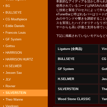
革新的なアイディアを活かし作られた
使用されているコードはNASAの
BG
じ技術と製造プロセスによって作ら
BULLSEYE
eTunerBarと呼ばれるバーは
みのサウンドや響きを調節すること
CG Mouthpiece
スを実現したハイクオリティなリガ
Eddie Daniels
ヤーからも高い評価と支持を得てい
Francois Louis
下記に掲載されていないモデルなど
GF System
Gottsu
Ligature (全商品)
Vin
HARRISON
BULLSEYE
CG 
HARRISON HURTZ
H.SELMER
GF System
Got
Jessen Sax
H.SELMER
Jes
JLV
Rovner
SILVERSTEIN
Th
SILVERSTEIN
Wood Stone CLASSIC
Yan
Theo Wanne
Vandoren