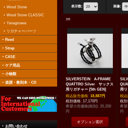
表示数
:
画像
:
Wood Stone
Wood Stone CLASSIC
3
件
Yanagisawa
リガチャーパーツ
Reed
Strap
CASE
ケア用品
小物類
SILVERSTEIN A-FRAME
SIL
楽譜・教則本・CD
QUATTRO Silver サックス
QU
用リガチャー
[
5th GEN
]
用リ
税込
:
18,887円
税込
17,170円
希望小売価格(税別)
:
20,200
希望
円
円
お問い合わせ