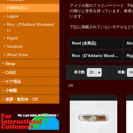
アメリカ製のファイバーリード「Fib
FIBRACELL
の鳴りと音色を持っています。奏者
Legere
います。
Rico（D’Addario Woodwind
下記に掲載されていないモデルなど
s）
Rigotti
Reed (全商品)
Ale
Vandoren
Wood Stone
Rico（D’Addario Woodwinds）
Rig
Strap
表示数
:
画像
:
CASE
ケア用品
2
件
小物類
楽譜・教則本・CD