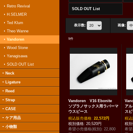
Retro Revival
SOLD OUT List
H.SELMER
Ted Klum
表示数
:
画像
:
Theo Wanne
9
件
Vandoren
Wood Stone
Yanagisawa
SOLD OUT List
Neck
Ligature
Reed
Strap
Vandoren V16 Ebonite
Van
ソプラノサックス用ラバーマ
アル
CASE
ウスピース
スピ
ケア用品
税込
:
22,572円
税込
20,520円
小物類
希望小売価格(税別)
:
22,800
希望