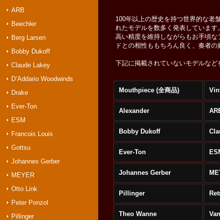
ARB
100年以上の歴史を持つ世界的な老舗
Beechler
れたモデルを数多く発表しています
高い精度を維持しながらもお手頃な
Berg Larsen
ドとの相性ももちろん良く、奏者の
Bobby Dukoff
下記に掲載されていないモデルなど
Claude Lakey
D’Addario Woodwinds
Mouthpiece (全商品)
Vin
Drake
Ever-Ton
Alexander
AR
ESM
Bobby Dukoff
Cla
Francois Louis
Gottsu
Ever-Ton
ES
Johannes Gerber
Johannes Gerber
ME
MEYER
Otto Link
Pillinger
Ret
Peter Ponzol
Theo Wanne
Va
Pillinger