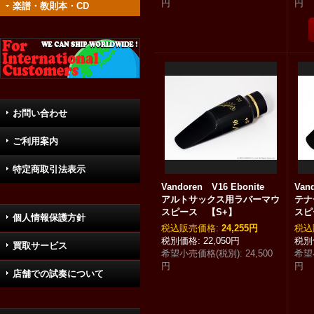
円
円
楽譜・教則本・CD
お問い合わせ
ご利用案内
特定商取引法表示
Vandoren V16 Ebonite
Van
アルトサックス用ラバーマウ
テナ
スピース 【S+】
スピ
個人情報保護方針
税込
:
24,255円
税込
22,050円
買取サービス
希望小売価格(税別)
:
24,500
希望
円
円
店舗での試奏について