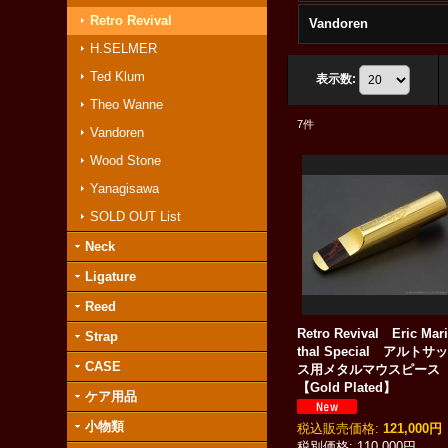
Retro Revival
Vandoren
H.SELMER
Ted Klum
表示数
:
Theo Wanne
7
件
Vandoren
Wood Stone
Yanagisawa
SOLD OUT List
Neck
Ligature
Reed
Retro Revival Eric Mar
Strap
thal Special アルトサ
CASE
ス用メタルマウスピー
【Gold Plated】
ケア用品
小物類
税込
:
121,000円
110,000円