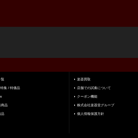
一覧
楽器買取
 特集 / 特価品
店舗での試奏について
w
クーポン機能
着商品
株式会社楽器堂グループ
商品
個人情報保護方針