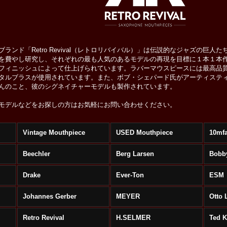
ランド「Retro Revival（レトロリバイバル）」は伝説的なジャズの巨
を費やし研究し、それぞれの最も人気のあるモデルの再現を目標に１本１本作
フィニッシュによって仕上げられています。ラバーマウスピースには最高品
タルブラスが使用されています。また、ボブ・シェパード氏がアーティステ
んのこと、彼のシグネイチャーモデルも製作されています。
モデルなどをお探しの方はお気軽にお問い合わせください。
Vintage Mouthpiece
USED Mouthpiece
10mf
Beechler
Berg Larsen
Bobb
s
Drake
Ever-Ton
ESM
Johannes Gerber
MEYER
Otto 
Retro Revival
H.SELMER
Ted 