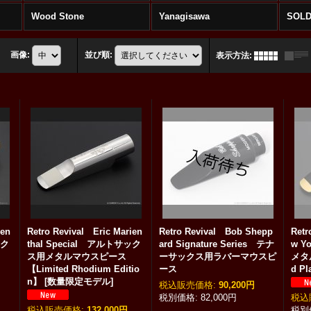
Wood Stone
Yanagisawa
SOLD
画像
:
並び順
:
表示方法
:
ien
Retro Revival Eric Marien
Retro Revival Bob Shepp
Retr
ック
thal Special アルトサック
ard Signature Series テナ
w 
ス
ス用メタルマウスピース
ーサックス用ラバーマウスピ
メタ
【Limited Rhodium Editio
ース
d Pl
n】
[
数量限定モデル
]
税込
:
90,200円
82,000円
税込
税込
:
132,000円