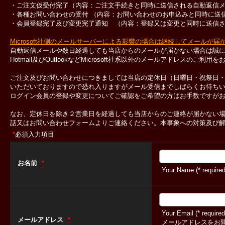
・ご注文仮受付完了（内容：ご注文手続きと同時に送信される自動返信
・各種お問い合わせの受付 （内容：お問い合わせのお申込みと同時に送
・会員登録完了及び変更完了通知 （内容：登録又は変更と同時に送信
Microsoft社側のメールサーバーによる影響の場合は継続してメールが
自動返信メールや数日経過しても当店からのメールが届かない場合は誠
Hotmail及びOutlookなどMicrosoft社系以外のメールアドレスのご
ご注文及びお問い合わせにつきましては当店の定休日（日曜日・祝祭日
いただいておりますので恐れ入りますがメール受信までしばらくお待ち
ログイン会員の登録や変更についてご確認をご希望の方はお手数ですが
なお、定休日を除き２営業日を経過しても当店からのご連絡が届かない
話又はお問い合わせフォームよりご連絡ください。本事象への対策及び
*
必須入力項目
お名前
*
Your Name (* required
Your Email (* required
メールアドレス
*
メールアドレスをお