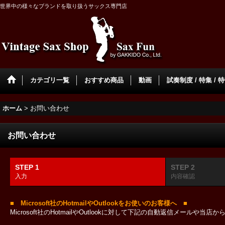
世界中の様々なブランドを取り扱うサックス専門店
カテゴリ一覧
おすすめ商品
動画
試奏制度 / 特集 / 
ホーム
>
お問い合わせ
お問い合わせ
STEP 1
STEP 2
入力
内容確認
■ Microsoft社のHotmailやOutlookをお使いのお客様へ ■
Microsoft社のHotmailやOutlookに対して下記の自動返信メール