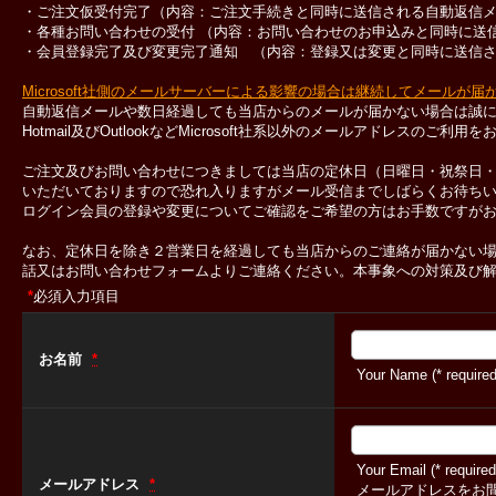
・ご注文仮受付完了（内容：ご注文手続きと同時に送信される自動返信
・各種お問い合わせの受付 （内容：お問い合わせのお申込みと同時に送
・会員登録完了及び変更完了通知 （内容：登録又は変更と同時に送信
Microsoft社側のメールサーバーによる影響の場合は継続してメールが
自動返信メールや数日経過しても当店からのメールが届かない場合は誠
Hotmail及びOutlookなどMicrosoft社系以外のメールアドレスのご
ご注文及びお問い合わせにつきましては当店の定休日（日曜日・祝祭日
いただいておりますので恐れ入りますがメール受信までしばらくお待ち
ログイン会員の登録や変更についてご確認をご希望の方はお手数ですが
なお、定休日を除き２営業日を経過しても当店からのご連絡が届かない
話又はお問い合わせフォームよりご連絡ください。本事象への対策及び
*
必須入力項目
お名前
*
Your Name (* required
Your Email (* required
メールアドレス
*
メールアドレスをお