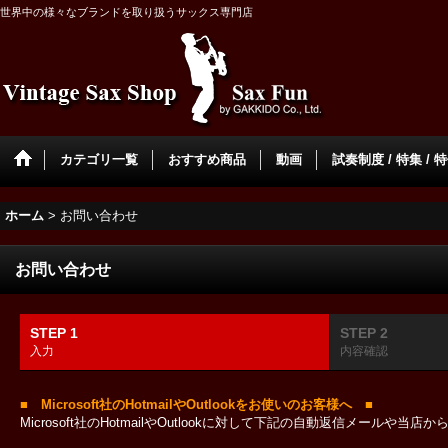
世界中の様々なブランドを取り扱うサックス専門店
カテゴリ一覧
おすすめ商品
動画
試奏制度 / 特集 / 
ホーム
>
お問い合わせ
お問い合わせ
STEP 1
STEP 2
入力
内容確認
■ Microsoft社のHotmailやOutlookをお使いのお客様へ ■
Microsoft社のHotmailやOutlookに対して下記の自動返信メール