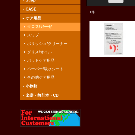
Strap
CASE
1
件
ケア用品
クロス/ガーゼ
スワブ
ポリッシュ/クリーナー
グリス/オイル
パッドケア用品
ペーパー/吸水シート
その他ケア用品
小物類
楽譜・教則本・CD