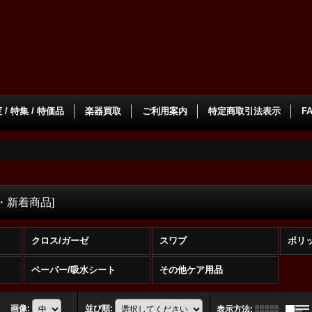
/ 特集 / 特価品
楽器買取
ご利用案内
特定商取引法表示
F
・新着商品
]
クロス/ガーゼ
スワブ
ポリ
ペーパー/吸水シート
その他ケア用品
画像
:
並び順
:
表示方法
: