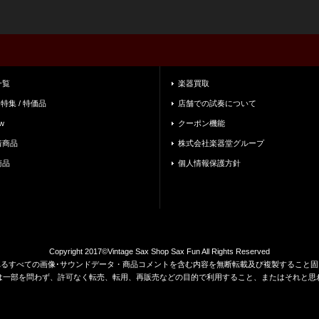
一覧
楽器買取
 特集 / 特価品
店舗での試奏について
w
クーポン機能
着商品
株式会社楽器堂グループ
商品
個人情報保護方針
Copyright 2017©Vintage Sax Shop Sax Fun All Rights Reserved
れるすべての画像･サウンドデータ・商品コメントを含む内容を無断転載及び複製すること固
は一部を問わず、許可なく転売、転用、再販売などの目的で利用すること、またはそれと思