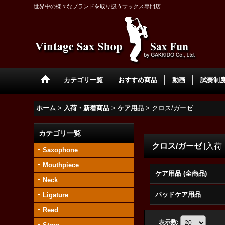
世界中の様々なブランドを取り扱うサックス専門店
カテゴリ一覧
おすすめ商品
動画
試奏制度 
ホーム
>
入荷・新着商品
>
ケア用品
>
クロス/ガーゼ
カテゴリ一覧
クロス/ガーゼ
[
入荷
Saxophone
Mouthpiece
ケア用品 (全商品)
Neck
パッドケア用品
Ligature
Reed
表示数
: