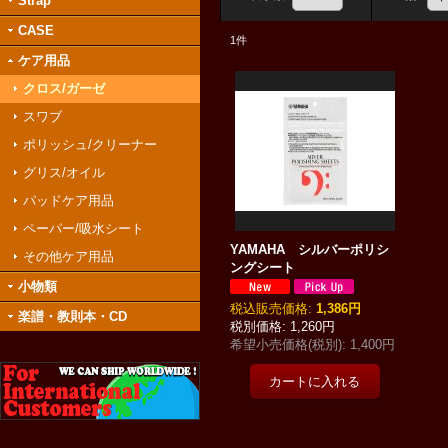
Strap
CASE
1
件
ケア用品
クロス/ガーゼ
スワブ
ポリッシュ/クリーナー
グリス/オイル
パッドケア用品
ペーパー/吸水シート
YAMAHA シルバーポリシ
その他ケア用品
ングシート
小物類
税込
:
1,386円
楽譜・教則本・CD
1,260円
希望小売価格(税別)
:
1,400円