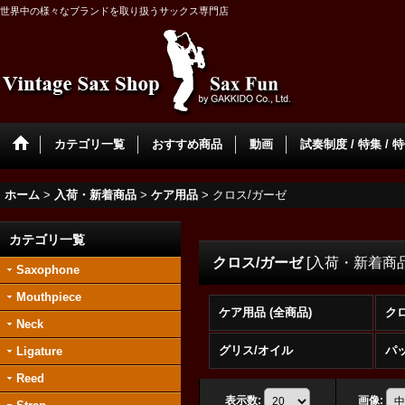
世界中の様々なブランドを取り扱うサックス専門店
カテゴリ一覧
おすすめ商品
動画
試奏制度 / 特集 / 
ホーム
>
入荷・新着商品
>
ケア用品
>
クロス/ガーゼ
カテゴリ一覧
クロス/ガーゼ
[
入荷・新着商
Saxophone
Mouthpiece
ケア用品 (全商品)
ク
Neck
グリス/オイル
パ
Ligature
Reed
表示数
:
画像
: