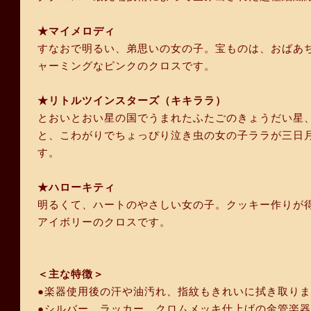
★マイメロディ
すなおで明るい、弟思いの女の子。宝ものは、おばあ
ャーミングなピンクのクロスです。
★リトルツインスターズ（キキララ）
とおいとおい星の国でうまれたふたごのきょうだい星
と、こわがりでちょっぴり泣き虫の女の子ララが三日
す。
★ハローキティ
明るくて、ハートのやさしい女の子。クッキー作りが得
アイボリーのクロスです。
＜主な特徴＞
●楽器使用後の汗や油汚れ、指紋もきれいに拭き取り
●シルバー、ラッカー、クロムメッキ仕上げの金管楽