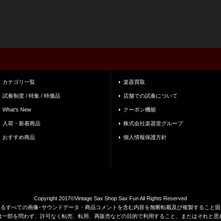
カテゴリ一覧
楽器買取
試奏制度 / 特集 / 特価品
店舗での試奏について
What's New
クーポン機能
入荷・新着商品
株式会社楽器堂グループ
おすすめ商品
個人情報保護方針
Copyright 2017©Vintage Sax Shop Sax Fun All Rights Reserved
れるすべての画像･サウンドデータ・商品コメントを含む内容を無断転載及び複製すること固
は一部を問わず、許可なく転売、転用、再販売などの目的で利用すること、またはそれと思