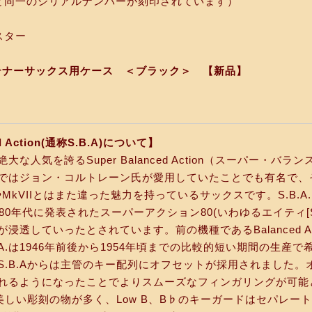
と同一のシリアルナンバーが刻印されています）
スター
e テナーサックス用ケース ＜ブラック＞ 【新品】
ed Action(通称S.B.A)について】
な人気を誇るSuper Balanced Action（スーパー・
ではジョン・コルトレーン氏が愛用していたことでも有名で、
やMkVIIとはまた違った魅力を持っているサックスです。S.B.
0年代に発表されたスーパーアクション80(いわゆるエイティ[SA80
浸透していったとされています。前の機種であるBalanced Actio
A.は1946年前後から1954年頃までの比較的短い期間の生産で
S.B.Aからは主管のキー配列にオフセットが採用されました
れるようになったことでよりスムーズなフィンガリングが可能
で美しい彫刻の物が多く、Low B、B♭のキーガードはセパレート