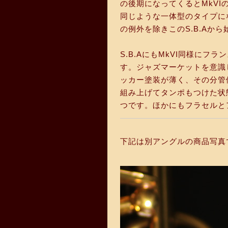
の後期になってくるとMkVI
同じような一体型のタイプに
の例外を除きこのS.B.Aか
S.B.AにもMkVI同様に
す。ジャズマーケットを意識
ッカー塗装が薄く、その分管
組み上げてタンポもつけた状
つです。ほかにもフラセルと
下記は別アングルの商品写真