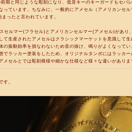
の前期と同じような彫刻になり、低音キーのキーガードもセパレ
なっています。ちなみに、一般的にアメセル（アメリカンセル
ら始まったと言われています。
フランスセルマー(フラセル)とアメリカンセルマー(アメセル)があ
して生産されたアメセルはクラシックマーケットを意識して生
体の振動効率を損なわないため音の抜け、鳴りがよくなってい
態でラッカー塗装をしたため、オリジナルタンポにはラッカー
アメセルとでは彫刻模様や細かな仕様など様々な違いがありま
です。