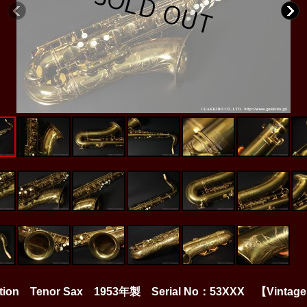
ction Tenor Sax 1953年製 Serial No：53XXX 【Vintag