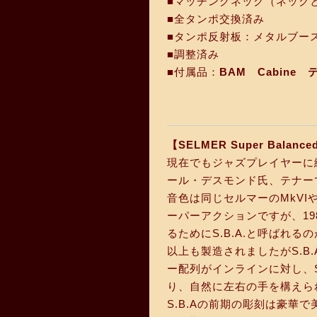
■マッチングネック（ネック
■全タンポ交換済み
■タンポ反射板：メタルブー
■調整済み
■付属品：
BAM Cabin
【SELMER Super Balanc
現在でもジャズプレイヤーに絶大
ール・デスモンド氏、テナー
音色は同じセルマーのMkVI
ーパーアクションですが、198
るためにS.B.A.と呼ばれるのが
以上も製造されましたがS.B.
ー配列がインラインに対し、
り、自然に左右の手を構えら
S.B.Aの前期の彫刻は豪華