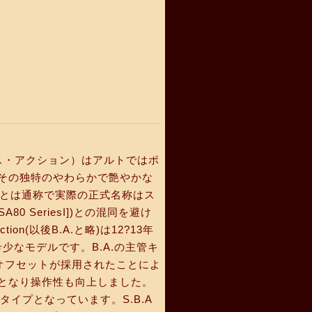
バランス・アクション）はアルトではポ
その独特のやわらかで艶やかな
A.とは通称で実際の正式名称はス
 SeriesI])との混同を避け
n(以後B.A.と略)は12?13年
希少なモデルです。B.A.の主管キ
。オフセットが採用されたことによ
となり操作性も向上しました。
タイプとなっています。S.B.A