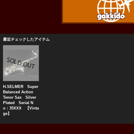
最近チェックしたアイテム
H.SELMER Super
Balanced Action
Tenor Sax Silver
Plated Serial N
o：35XXX 【Vinta
ge】