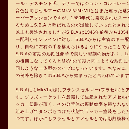
ール・デスモンド氏、テナーではジョン・コルトレー
音色は同じセルマーのMkVIやMkVIIとはまた違った
ーパーアクションですが、1980年代に発表されたスーパーア
るためにS.B.A.と呼ばれるのが浸透していったとされています
以上も製造されましたがS.B.A.は1946年前後から1
ー配列がインラインに対し、S.B.Aからは主管のキ
り、自然に左右の手を構えられるようになったことで
S.B.Aの前期の彫刻は豪華で美しい彫刻の物が多く、L
の後期になってくるとMkVIの前期と同じような彫刻に
同じような一体型のタイプになっています。ちなみに
の例外を除きこのS.B.Aから始まったと言われていま
S.B.AにもMkVI同様にフランスセルマー(フラセル
す。ジャズマーケットを意識して生産されたアメセル
ッカー塗装が薄く、その分管体の振動効率を損なわな
組み上げてタンポもつけた状態でラッカー塗装をした
つです。ほかにもフラセルとアメセルとでは彫刻模様