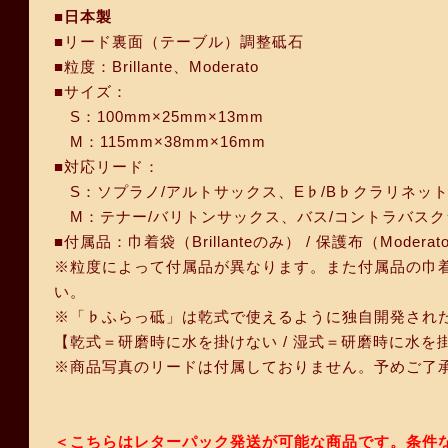
■日本製
■リード裏面（テーブル）調整砥石
■粒度：Brillante、Moderato
■サイズ：
S：100mm×25mm×13mm
M：115mm×38mm×16mm
■対応リード：
S：ソプラノ/アルトサックス、E♭/B♭クラリネッ
M：テナー/バリトンサックス、バス/コントラバス
■付属品：巾着袋（Brillanteのみ） / 保護布（Modera
※粒度によって付属品が異なります。また付属品の巾
い。
※「♭ふらっ砥」は乾式で使えるように独自開発され
【乾式＝研磨時に水を掛けない / 湿式＝研磨時に水を
※商品写真のリードは付属しておりません。予めご了
＜こちらはレターパック発送が可能な商品です。条件