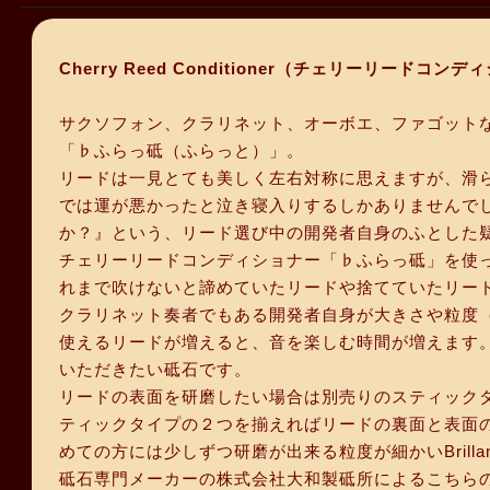
Cherry Reed Conditioner（チェリーリ
サクソフォン、クラリネット、オーボエ、ファゴット
「♭ふらっ砥（ふらっと）」。
リードは一見とても美しく左右対称に思えますが、滑
では運が悪かったと泣き寝入りするしかありませんで
か？』という、リード選び中の開発者自身のふとした
チェリーリードコンディショナー「♭ふらっ砥」を使
れまで吹けないと諦めていたリードや捨てていたリー
クラリネット奏者でもある開発者自身が大きさや粒度
使えるリードが増えると、音を楽しむ時間が増えます
いただきたい砥石です。
リードの表面を研磨したい場合は別売りのスティック
ティックタイプの２つを揃えればリードの裏面と表面
めての方には少しずつ研磨が出来る粒度が細かいBrilla
砥石専門メーカーの株式会社大和製砥所によるこちら