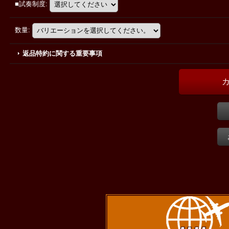
■試奏制度
:
数量
:
返品特約に関する重要事項