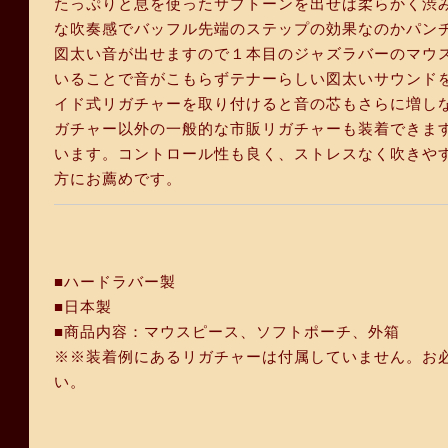
たっぷりと息を使ったサブトーンを出せば柔らかく渋
な吹奏感でバッフル先端のステップの効果なのかパン
図太い音が出せますので１本目のジャズラバーのマウ
いることで音がこもらずテナーらしい図太いサウンド
イド式リガチャーを取り付けると音の芯もさらに増し
ガチャー以外の一般的な市販リガチャーも装着できま
います。コントロール性も良く、ストレスなく吹きや
方にお薦めです。
■ハードラバー製
■日本製
■商品内容：マウスピース、ソフトポーチ、外箱
※※装着例にあるリガチャーは付属していません。お必要
い。