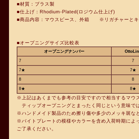
■材質：ブラス製
■仕上げ：Rhodium-Plated(ロジウム仕上げ)
■商品内容：マウスピース、外箱 ※リガチャーとキ
■オープニングサイズ比較表
オープニングナンバー
OttoLi
7
7
7★
7★
8
8
8★
8★
※上記はあくまでも参考の目安ですので相当するマウ
ティップオープニングとまったく同じという意味では
※ハンドメイド製品のため擦り傷や多少のメッキ斑な
※バイトプレートの模様やカラーを含め入荷時期によ
ご了承ください。