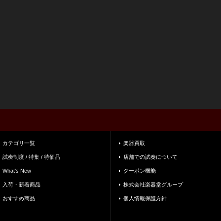
カテゴリ一覧
楽器買取
試奏制度 / 特集 / 特価品
店舗での試奏について
What's New
クーポン機能
入荷・新着商品
株式会社楽器堂グループ
おすすめ商品
個人情報保護方針