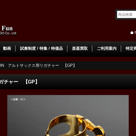
動画
試奏制度 / 特集 / 特価品
楽器買取
ご利用案内
特定
ISON アルトサックス用リガチャー 【GP】
リガチャー 【GP】