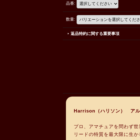
品番
:
数量
:
返品特約に関する重要事項
Harrison（ハリソン） アル
プロ、アマチュアを問わず世
リードの特質を最大限に生か