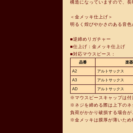
構造になっていますので、長
＜金メッキ仕上げ＞
明るく煌びやかさのある音色
■逆締めリガチャー
■仕上げ：金メッキ仕上げ
■対応マウスピース：
品番
楽器
A2
アルトサックス
A3
アルトサックス
AD
アルトサックス
※マウスピースキャップは付
※ネジを締める際は上下のネ
負荷がかかり破損する場合が
※金メッキは膜厚が薄いため