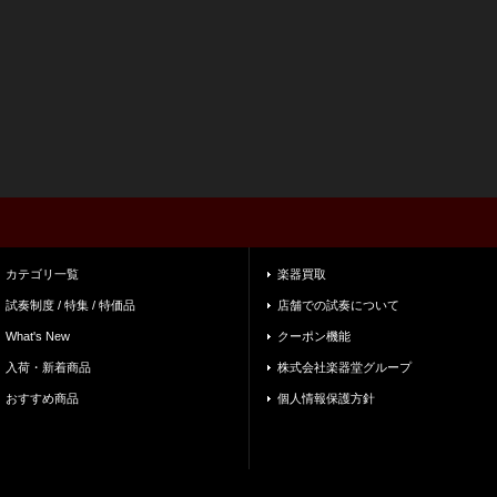
カテゴリ一覧
楽器買取
試奏制度 / 特集 / 特価品
店舗での試奏について
What's New
クーポン機能
入荷・新着商品
株式会社楽器堂グループ
おすすめ商品
個人情報保護方針