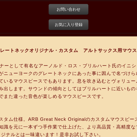
お問い合わせ
お気に入り登録
グレートネックオリジナル・カスタム アルトサックス用マウ
イナーとして有名なアーノルド・ロス・ブリルハート氏のイニ
がニューヨークのグレートネックにあった事に因んで名づけられ
ているマウスピースでもあります。息を吹き込むとヴォリュー
出します。サウンドの傾向としてはブリルハートに近いものを感じ
でまた違った音色が楽しめるマウスピースです。
ム仕様。ARB Great Neck Originalのカスタムマウ
知識を元に一本ずつ手作業で仕上げた、より高品質・高精度な
オリジナルとは一味違います！是非お試し下さい。