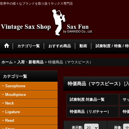
世界中の様々なブランドを取り扱うサックス専門店
カテゴリ一覧
おすすめ商品
動画
試奏制度 / 特集 / 
ホーム
>
入荷・新着商品
>
特価商品（マウスピース）
カテゴリ一覧
特価商品（マウスピース）
[
Saxophone
Mouthpiece
試奏制度-対象品一覧
Neck
特価商品（リガチャー）
特
Ligature
Reed
表示数
:
画像
: