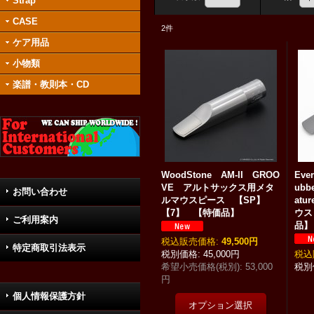
Strap
CASE
2
件
ケア用品
小物類
楽譜・教則本・CD
WoodStone AM-II GROO
Ever
VE アルトサックス用メタ
ubbe
お問い合わせ
ルマウスピース 【SP】
at
【7】 【特価品】
ウス
ご利用案内
品】
税込
:
49,500円
特定商取引法表示
45,000円
税込
希望小売価格(税別)
:
53,000
円
個人情報保護方針