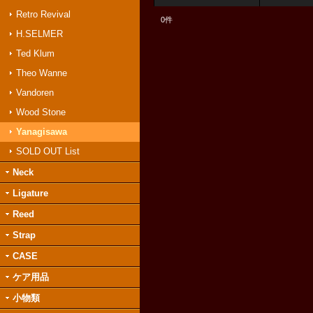
Retro Revival
0
件
H.SELMER
Ted Klum
Theo Wanne
Vandoren
Wood Stone
Yanagisawa
SOLD OUT List
Neck
Ligature
Reed
Strap
CASE
ケア用品
小物類