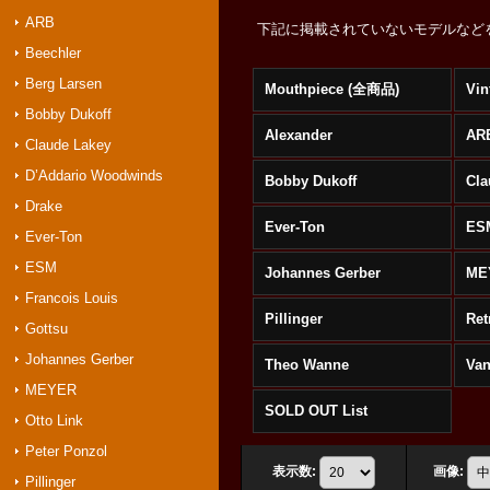
ARB
下記に掲載されていないモデルなど
Beechler
Berg Larsen
Mouthpiece (全商品)
Vin
Bobby Dukoff
Alexander
AR
Claude Lakey
D’Addario Woodwinds
Bobby Dukoff
Cla
Drake
Ever-Ton
ES
Ever-Ton
ESM
Johannes Gerber
ME
Francois Louis
Pillinger
Ret
Gottsu
Johannes Gerber
Theo Wanne
Va
MEYER
SOLD OUT List
Otto Link
Peter Ponzol
表示数
:
画像
:
Pillinger