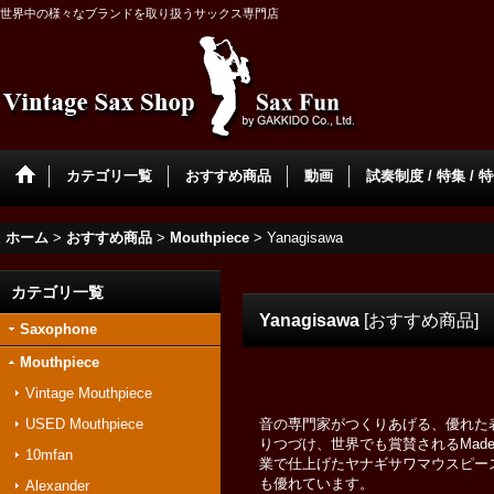
世界中の様々なブランドを取り扱うサックス専門店
カテゴリ一覧
おすすめ商品
動画
試奏制度 / 特集 / 
ホーム
>
おすすめ商品
>
Mouthpiece
>
Yanagisawa
カテゴリ一覧
Yanagisawa
[
おすすめ商品
]
Saxophone
Mouthpiece
Vintage Mouthpiece
USED Mouthpiece
音の専門家がつくりあげる、優れた
りつづけ、世界でも賞賛されるMade
10mfan
業で仕上げたヤナギサワマウスピー
も優れています。
Alexander