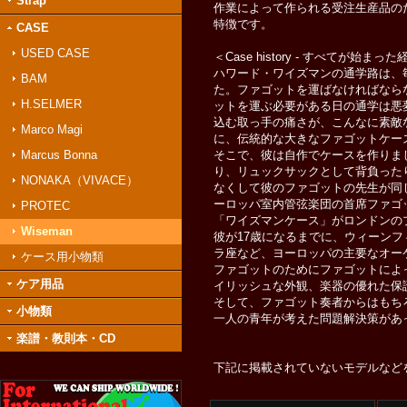
Strap
作業によって作られる受注生産品の
特徴です。
CASE
USED CASE
＜Case history - すべてが始まっ
ハワード・ワイズマンの通学路は、毎
BAM
た。ファゴットを運ばなければなら
H.SELMER
ットを運ぶ必要がある日の通学は悪
込む取っ手の痛さが、こんなに素敵
Marco Magi
に、伝統的な大きなファゴットケー
Marcus Bonna
そこで、彼は自作でケースを作りま
り、リュックサックとして背負った
NONAKA（VIVACE）
なくして彼のファゴットの先生が同
ーロッパ室内管弦楽団の首席ファゴ
PROTEC
「ワイズマンケース」がロンドンの
Wiseman
彼が17歳になるまでに、ウィーン
ラ座など、ヨーロッパの主要なオー
ケース用小物類
ファゴットのためにファゴットによ
ケア用品
イリッシュな外観、楽器の優れた保
そして、ファゴット奏者からはもち
小物類
一人の青年が考えた問題解決策があ
楽譜・教則本・CD
下記に掲載されていないモデルなど