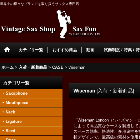
世界中の様々なブランドを取り扱うサックス専門店
カテゴリ一覧
おすすめ商品
動画
試奏制度 / 特集 / 
ホーム
>
入荷・新着商品
>
CASE
>
Wiseman
カテゴリ一覧
Wiseman
[
入荷・新着商品
]
Saxophone
Mouthpiece
Neck
「Wiseman London（ワイ
Ligature
によって高品質なケースを製造して
Reed
スペース効率、快適性、多用途性を
状デザインで、最高級の素材を使用