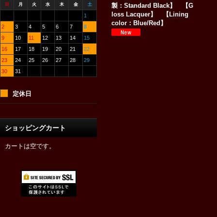
日
月
火
水
木
金
土
製：Standard Black】 【G
loss Lacquer】 【Lining
1
color：Blue/Red】
2
3
4
5
6
7
8
9
10
11
12
13
14
15
16
17
18
19
20
21
22
23
24
25
26
27
28
29
30
31
定休日
ショッピングカート
カートは空です。