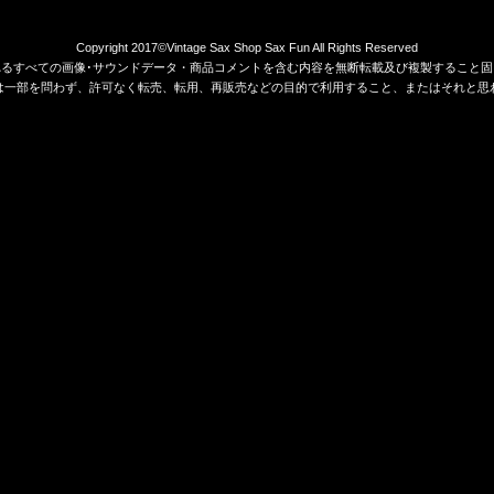
Copyright 2017©Vintage Sax Shop Sax Fun All Rights Reserved
れるすべての画像･サウンドデータ・商品コメントを含む内容を無断転載及び複製すること固
は一部を問わず、許可なく転売、転用、再販売などの目的で利用すること、またはそれと思