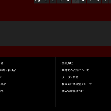
«
前
1
2
3
4
5
6
7
8
9
一覧
楽器買取
 特集 / 特価品
店舗での試奏について
w
クーポン機能
着商品
株式会社楽器堂グループ
商品
個人情報保護方針