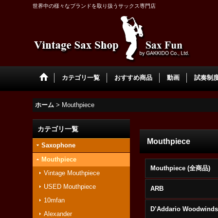
世界中の様々なブランドを取り扱うサックス専門店
カテゴリ一覧
おすすめ商品
動画
試奏制度 
ホーム
>
Mouthpiece
カテゴリ一覧
Mouthpiece
Saxophone
Mouthpiece
Mouthpiece (全商品)
Vintage Mouthpiece
USED Mouthpiece
ARB
10mfan
D’Addario Woodwind
Alexander