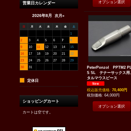
営業日カレンダー
2026年8月
次月»
日
月
火
水
木
金
土
1
2
3
4
5
6
7
8
9
10
11
12
13
14
15
16
17
18
19
20
21
22
23
24
25
26
27
28
29
30
31
PeterPonzol PPTM2 P
S SL テナーサックス用
タルマウスピース
定休日
税込
:
70,400円
64,000円
ショッピングカート
カートは空です。