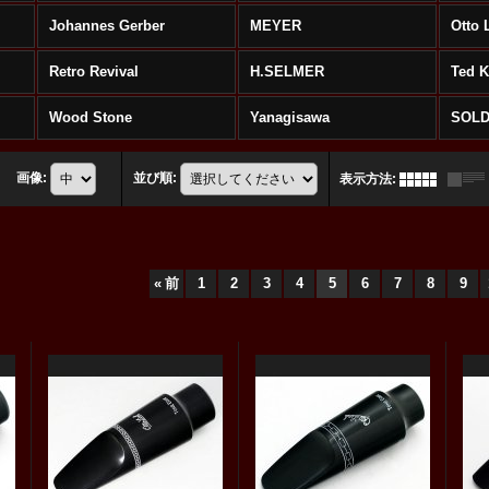
Johannes Gerber
MEYER
Otto 
Retro Revival
H.SELMER
Ted 
Wood Stone
Yanagisawa
SOLD
画像
:
並び順
:
表示方法
:
«
前
1
2
3
4
5
6
7
8
9