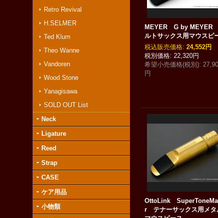
Retro Revival
H.SELMER
MEYER G by MEYER
ルトサックス用マウスピ
Ted Klum
税込
:
24,552円
Theo Wanne
22,320円
Vandoren
希望小売価格(税別)
:
27,9
円
Wood Stone
Yanagisawa
SOLD OUT List
Neck
Ligature
Reed
Strap
CASE
ケア用品
OttoLink SuperToneMa
小物類
r テナーサックス用メタ