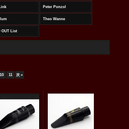
Link
Peter Ponzol
Klum
Theo Wanne
 OUT List
10
11
次
»