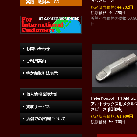
マウスピース
楽譜・教則本・CD
税込
:
44,792円
40,720円
希望小売価格(税別)
:
50,9
円
お問い合わせ
ご利用案内
特定商取引法表示
個人情報保護方針
PeterPonzol PPAM 
アルトサックス用メタル
買取サービス
スピース
[
旧価格
]
税込
:
61,600円
店舗での試奏について
56,000円