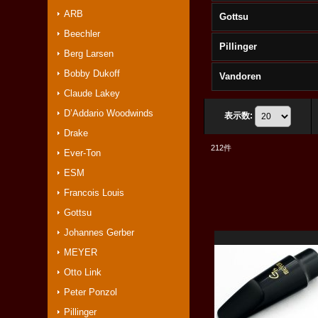
ARB
Gottsu
Beechler
Pillinger
Berg Larsen
Bobby Dukoff
Vandoren
Claude Lakey
D’Addario Woodwinds
表示数
:
Drake
212
件
Ever-Ton
ESM
Francois Louis
Gottsu
Johannes Gerber
MEYER
Otto Link
Peter Ponzol
Pillinger