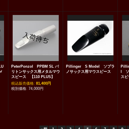
LU
PeterPonzol PPBM SL バ
Pillinger S Model ソプラ
Pill
メ
リトンサックス用メタルマウ
ノサックス用マウスピース
l 
スピース 【110 PLUS】
スピ
税込
:
81,400円
74,000円