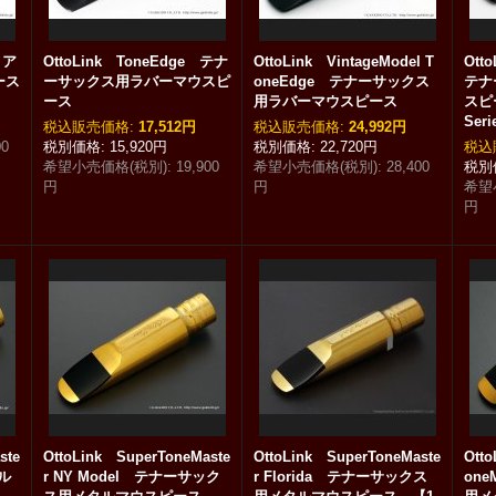
 ア
OttoLink ToneEdge テナ
OttoLink VintageModel T
Ott
ース
ーサックス用ラバーマウスピ
oneEdge テナーサックス
テナ
ース
用ラバーマウスピース
スピー
Ser
税込
:
17,512円
税込
:
24,992円
00
15,920円
22,720円
税込
希望小売価格(税別)
:
19,900
希望小売価格(税別)
:
28,400
円
円
希望
円
ste
OttoLink SuperToneMaste
OttoLink SuperToneMaste
Otto
ル
r NY Model テナーサック
r Florida テナーサックス
on