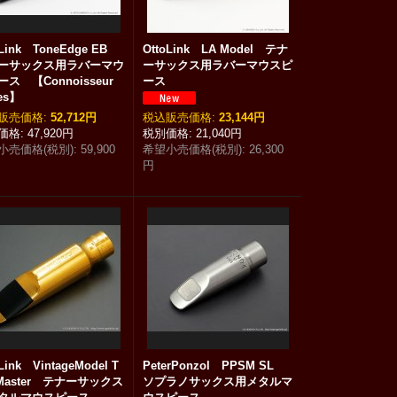
oLink ToneEdge EB
OttoLink LA Model テナ
ーサックス用ラバーマウ
ーサックス用ラバーマウスピ
ス 【Connoisseur
ース
ies】
:
52,712円
税込
:
23,144円
47,920円
21,040円
小売価格(税別)
:
59,900
希望小売価格(税別)
:
26,300
円
Link VintageModel T
PeterPonzol PPSM SL
eMaster テナーサックス
ソプラノサックス用メタルマ