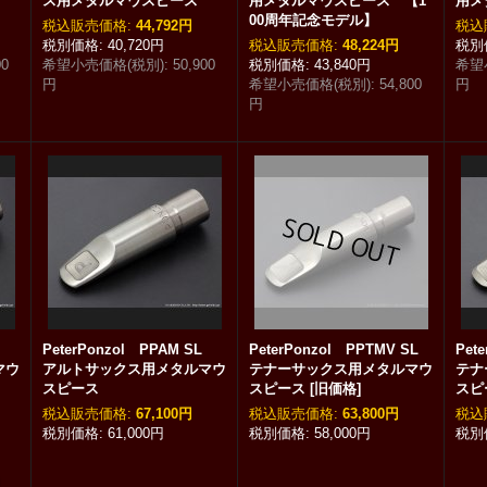
ス用メタルマウスピース
用メタルマウスピース 【1
用メ
00周年記念モデル】
税込
:
44,792円
税込
40,720円
税込
:
48,224円
00
希望小売価格(税別)
:
50,900
43,840円
希望
円
希望小売価格(税別)
:
54,800
円
円
SL
PeterPonzol PPAM SL
PeterPonzol PPTMV SL
Pet
マウ
アルトサックス用メタルマウ
テナーサックス用メタルマウ
テナ
スピース
スピース
[
旧価格
]
スピ
税込
:
67,100円
税込
:
63,800円
税込
61,000円
58,000円