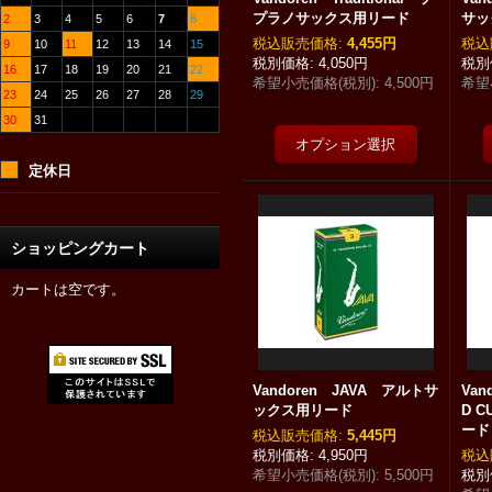
プラノサックス用リード
サッ
2
3
4
5
6
7
8
税込
:
4,455円
税込
9
10
11
12
13
14
15
4,050円
16
17
18
19
20
21
22
希望小売価格(税別)
:
4,500円
希望
23
24
25
26
27
28
29
30
31
定休日
ショッピングカート
カートは空です。
Vandoren JAVA アルトサ
Van
ックス用リード
D 
ード
税込
:
5,445円
4,950円
税込
希望小売価格(税別)
:
5,500円