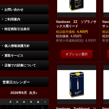
お問い合わせ
ご利用案内
Vandoren ZZ ソプラノサ
Va
ックス用リード
サッ
特定商取引法表示
税込
:
4,455円
税込
4,050円
希望小売価格(税別)
:
4,500円
希望
個人情報保護方針
買取サービス
店舗での試奏について
営業日カレンダー
2026年8月
次月»
日
月
火
水
木
金
土
1
Vandoren Traditional ソ
Va