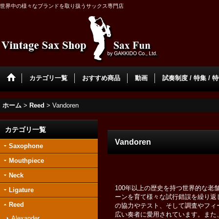
世界中の様々なブランドを取り扱うサックス専門店
カテゴリ一覧
おすすめ商品
動画
試奏制度 / 特集 / 
ホーム
>
Reed
>
Vandoren
カテゴリ一覧
Vandoren
Saxophone
Mouthpiece
Neck
100年以上の歴史を持つ世界的な老舗
Ligature
ーンを育て様々な試行錯誤を繰り返
Reed
の協力やテスト、そして調査やフィー
広い奏者に愛用されています。また、
Alexander