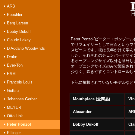
ARB
Beechler
Berg Larsen
Bobby Dukoff
Peter Ponzol(ピーター・
Claude Lakey
でリフェイサーとして何百というマ
D’Addario Woodwinds
スピースです。彼は長年かけて学ん
した。それぞれのチェンバーデザイ
Drake
るオープニングサイズ以外を除外し
Ever-Ton
オープニングサイズのみで製造されて
少なく、吹きやすくコントロールし
ESM
Francois Louis
下記に掲載されていないモデルなど
Gottsu
Johannes Gerber
Mouthpiece (全商品)
Vin
MEYER
Alexander
AR
Otto Link
Peter Ponzol
Bobby Dukoff
Cla
Pillinger