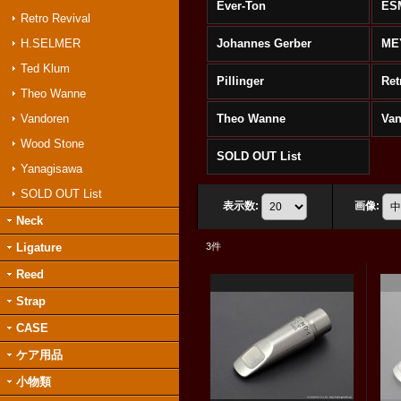
Ever-Ton
ES
Retro Revival
H.SELMER
Johannes Gerber
ME
Ted Klum
Pillinger
Ret
Theo Wanne
Vandoren
Theo Wanne
Va
Wood Stone
SOLD OUT List
Yanagisawa
SOLD OUT List
表示数
:
画像
:
Neck
Ligature
3
件
Reed
Strap
CASE
ケア用品
小物類