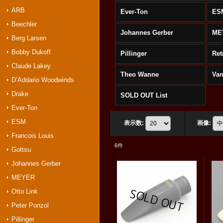
ARB
Ever-Ton
ES
Beechler
Johannes Gerber
ME
Berg Larsen
Bobby Dukoff
Pillinger
Ret
Claude Lakey
Theo Wanne
Va
D’Addario Woodwinds
Drake
SOLD OUT List
Ever-Ton
ESM
表示数
:
画像
:
Francois Louis
6
件
Gottsu
Johannes Gerber
MEYER
Otto Link
Peter Ponzol
Pillinger