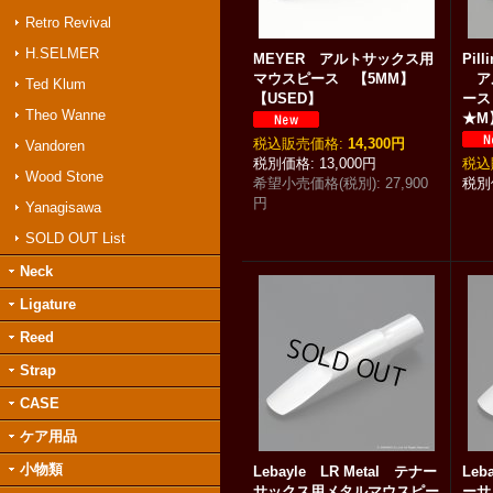
Retro Revival
H.SELMER
MEYER アルトサックス用
Pill
マウスピース 【5MM】
ア
Ted Klum
【USED】
ース 
Theo Wanne
★M
税込
:
14,300円
Vandoren
13,000円
税込
Wood Stone
希望小売価格(税別)
:
27,900
円
Yanagisawa
SOLD OUT List
Neck
Ligature
Reed
Strap
CASE
ケア用品
小物類
Lebayle LR Metal テナー
Leb
サックス用メタルマウスピー
ーサ