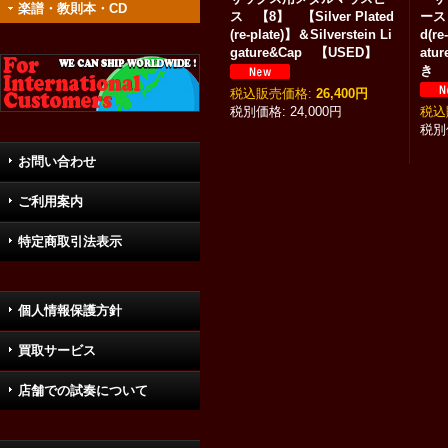
楽譜・教則本・CD
ス 【8】 【Silver Plated
ース 
(re-plate)】＆Silverstein Li
d(r
gature&Cap 【USED】
atur
き 
税込
:
26,400円
24,000円
税込
お問い合わせ
ご利用案内
特定商取引法表示
個人情報保護方針
買取サービス
店舗での試奏について