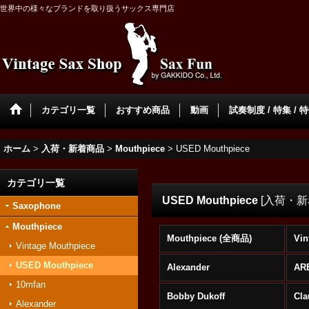
世界中の様々なブランドを取り扱うサックス専門店
カテゴリ一覧
おすすめ商品
動画
試奏制度 / 特集 / 
ホーム
>
入荷・新着商品
>
Mouthpiece
>
USED Mouthpiece
カテゴリ一覧
USED Mouthpiece
[
入荷・新
Saxophone
Mouthpiece
Mouthpiece (全商品)
Vin
Vintage Mouthpiece
USED Mouthpiece
Alexander
AR
10mfan
Bobby Dukoff
Cla
Alexander