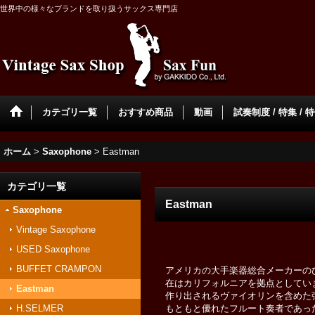
世界中の様々なブランドを取り扱うサックス専門店
カテゴリ一覧
おすすめ商品
動画
試奏制度 / 特集 / 
ホーム
>
Saxophone
>
Eastman
カテゴリ一覧
Eastman
Saxophone
Vintage Saxophone
USED Saxophone
BUFFET CRAMPON
アメリカの大手楽器総合メーカーのひとつであ
在はカリフォルニアを拠点としてい
Eastman
作り出されるヴァイオリンを含めた
H.SELMER
もともと優れたフルート奏者であっ