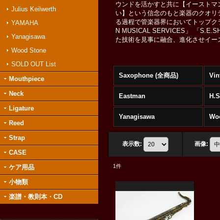
ウンドを活かすと共に【イーストマン
Julius Keilwerth
い】という信念のもと楽器のクオリ
る過程で管楽器界においてトップクラスの
YAMAHA
N MUSICAL SERVICES」 「S.
Yanagisawa
た技術を見事に融合、進化させイー
Wood Stone
SOLD OUT List
Saxophone (全商品)
Vin
Mouthpiece
Neck
Eastman
H.
Ligature
Yanagisawa
Wo
Reed
Strap
表示数
:
画像
:
CASE
1
件
ケア用品
小物類
楽譜・教則本・CD